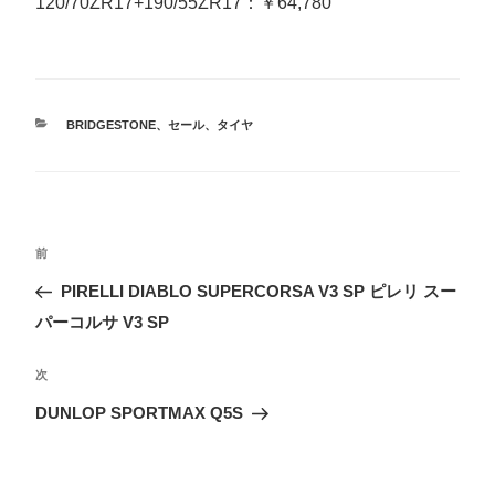
120/70ZR17+190/55ZR17：￥64,780
カ
BRIDGESTONE
、
セール
、
タイヤ
テ
ゴ
リ
ー
投
前
前
稿
の
PIRELLI DIABLO SUPERCORSA V3 SP ピレリ スー
ナ
投
パーコルサ V3 SP
ビ
稿
ゲ
次
次
ー
の
DUNLOP SPORTMAX Q5S
シ
投
ョ
稿
ン