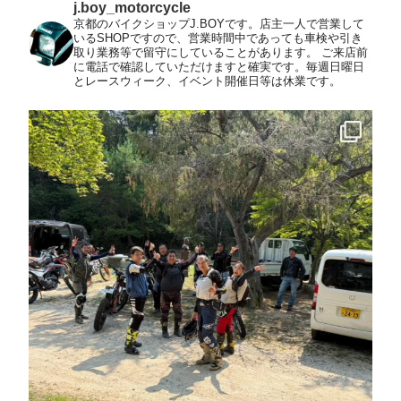
j.boy_motorcycle
京都のバイクショップJ.BOYです。店主一人で営業して
いるSHOPですので、営業時間中であっても車検や引き
取り業務等で留守にしていることがあります。
ご来店前
に電話で確認していただけますと確実です。毎週日曜日
とレースウィーク、イベント開催日等は休業です。