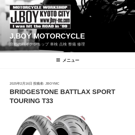
コ
ン
テ
ン
J.BOY MOTORCYCLE
ツ
京都のバイクショップ 車検 点検 整備 修理
へ
ス
メニュー
キ
ッ
プ
投
2025年2月16日
投稿者:
JBOYMC
稿
BRIDGESTONE BATTLAX SPORT
日:
TOURING T33