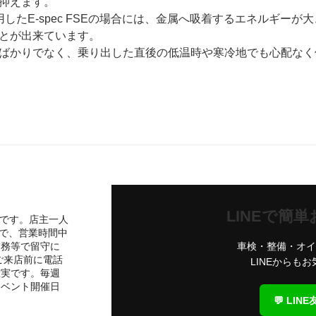
抑えます。
用したE-spec FSEの場合には、金属へ吸着するエネルギーが
とが出来ています。
ばかりでなく、乗り出した直後の低温時や寒冷地でも心配なく
LINEで簡
Yです。店主一人
ので、営業時間中
業務等で留守に
車検・整備・オイ
ご来店前に電話
LINEからも
確実です。毎週
イベント開催日
💬 LIN