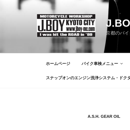
コ
ン
テ
J.B
ン
ツ
京都のバイク
へ
ス
キ
ッ
ホームページ
バイク車検メニュー
プ
スナップオンのエンジン洗浄システム・ドク
A.S.H. GEAR OIL