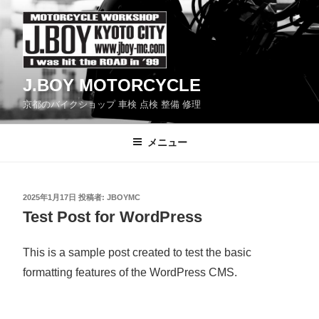
コ
ン
テ
ン
J.BOY MOTORCYCLE
ツ
京都のバイクショップ 車検 点検 整備 修理
へ
ス
メニュー
キ
ッ
プ
投
2025年1月17日
投稿者:
JBOYMC
稿
Test Post for WordPress
日:
This is a sample post created to test the basic
formatting features of the WordPress CMS.