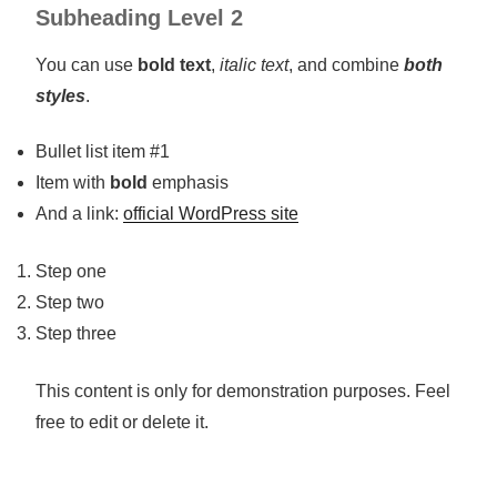
Subheading Level 2
You can use
bold text
,
italic text
, and combine
both
styles
.
Bullet list item #1
Item with
bold
emphasis
And a link:
official WordPress site
Step one
Step two
Step three
This content is only for demonstration purposes. Feel
free to edit or delete it.