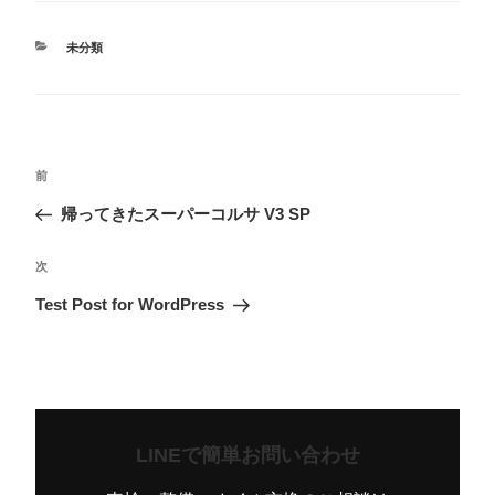
カ
未分類
テ
ゴ
リ
ー
投
前
前
稿
の
帰ってきたスーパーコルサ V3 SP
ナ
投
ビ
次
次
稿
ゲ
の
Test Post for WordPress
ー
投
シ
稿
ョ
ン
LINEで簡単お問い合わせ