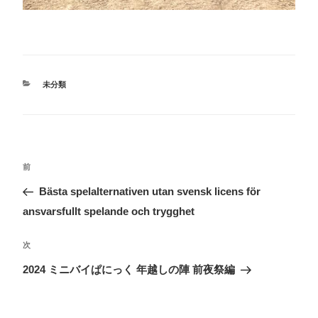
カ
未分類
テ
ゴ
リ
ー
投
前
前
稿
の
Bästa spelalternativen utan svensk licens för
ナ
投
ansvarsfullt spelande och trygghet
ビ
稿
ゲ
次
次
ー
の
2024 ミニバイぱにっく 年越しの陣 前夜祭編
シ
投
ョ
稿
ン