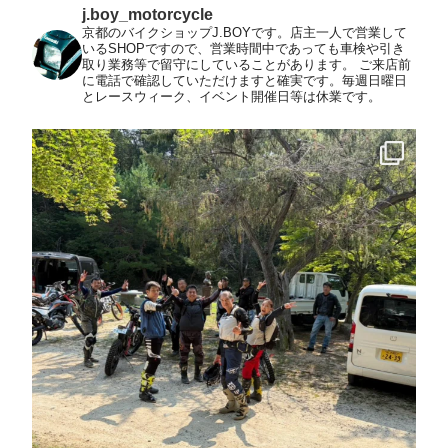
j.boy_motorcycle
京都のバイクショップJ.BOYです。店主一人で営業して
いるSHOPですので、営業時間中であっても車検や引き
取り業務等で留守にしていることがあります。
ご来店前
に電話で確認していただけますと確実です。毎週日曜日
とレースウィーク、イベント開催日等は休業です。