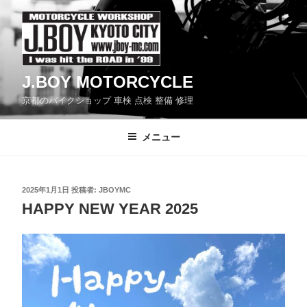
コ
ン
テ
ン
J.BOY MOTORCYCLE
ツ
京都のバイクショップ 車検 点検 整備 修理
へ
ス
メニュー
キ
ッ
プ
投
2025年1月1日
投稿者:
JBOYMC
稿
HAPPY NEW YEAR 2025
日: