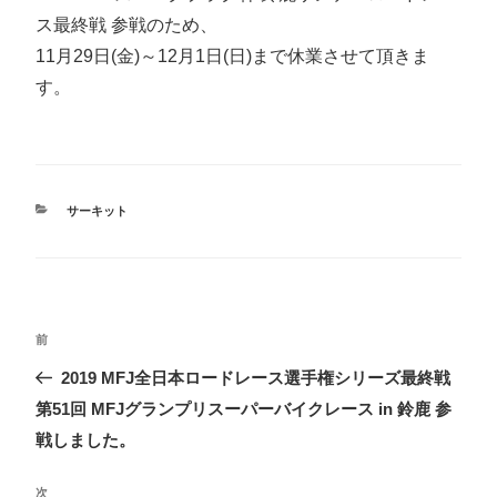
ス最終戦 参戦のため、
11月29日(金)～12月1日(日)まで休業させて頂きま
す。
カ
サーキット
テ
ゴ
リ
ー
投
前
前
稿
の
2019 MFJ全日本ロードレース選手権シリーズ最終戦
ナ
投
第51回 MFJグランプリスーパーバイクレース in 鈴鹿 参
ビ
稿
戦しました。
ゲ
ー
次
次