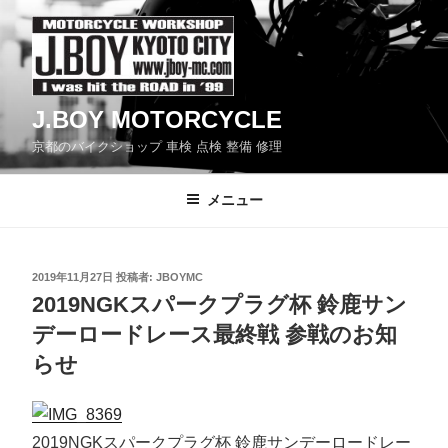
コ
ン
テ
ン
J.BOY MOTORCYCLE
ツ
京都のバイクショップ 車検 点検 整備 修理
へ
ス
メニュー
キ
ッ
プ
投
2019年11月27日
投稿者:
JBOYMC
稿
2019NGKスパークプラグ杯 鈴鹿サン
日:
デーロードレース最終戦 参戦のお知
らせ
2019NGKスパークプラグ杯 鈴鹿サンデーロードレー