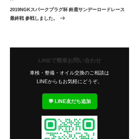
シ
の
2019NGKスパークプラグ杯 鈴鹿サンデーロードレース
ョ
投
最終戦 参戦しました。
ン
稿
LINEで簡単お問い合わせ
車検・整備・オイル交換のご相談は
LINEからもお気軽にどうぞ。
💬 LINE友だち追加