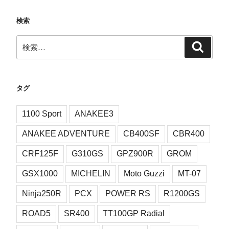
検索
検
検
索
索:
タグ
1100 Sport
ANAKEE3
ANAKEE ADVENTURE
CB400SF
CBR400
CRF125F
G310GS
GPZ900R
GROM
GSX1000
MICHELIN
Moto Guzzi
MT-07
Ninja250R
PCX
POWER RS
R1200GS
ROAD5
SR400
TT100GP Radial