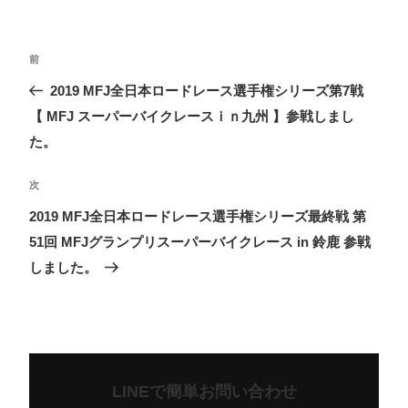
リ
ー
投
前
前
稿
の
2019 MFJ全日本ロードレース選手権シリーズ第7戦
ナ
投
【 MFJ スーパーバイクレースｉｎ九州 】参戦しまし
ビ
稿
た。
ゲ
ー
次
次
シ
の
2019 MFJ全日本ロードレース選手権シリーズ最終戦 第
ョ
投
51回 MFJグランプリスーパーバイクレース in 鈴鹿 参戦
ン
稿
しました。
LINEで簡単お問い合わせ