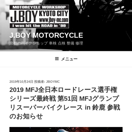
コ
ン
テ
ン
J.BOY MOTORCYCLE
ツ
京都のバイクショップ 車検 点検 整備 修理
へ
ス
メニュー
キ
ッ
プ
投
2019年10月24日
投稿者:
JBOYMC
稿
2019 MFJ全日本ロードレース選手権
日:
シリーズ最終戦 第51回 MFJグランプ
リスーパーバイクレース in 鈴鹿 参戦
のお知らせ