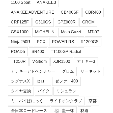
1100 Sport
ANAKEE3
ANAKEE ADVENTURE
CB400SF
CBR400
CRF125F
G310GS
GPZ900R
GROM
GSX1000
MICHELIN
Moto Guzzi
MT-07
Ninja250R
PCX
POWER RS
R1200GS
ROAD5
SR400
TT100GP Radial
TT250R
V-Strom
XJR1300
アナキー3
アナキーアドベンチャー
グロム
サーキット
シグナスX
セロー
ゼファー400
タイヤ交換
バイク
ミシュラン
ミニバイぱにっく
ライドオンクラブ
京都
全日本ロードレース
北川圭一杯
林道