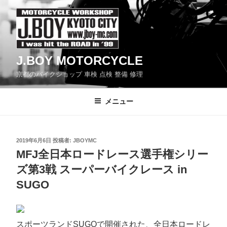
コ
ン
テ
ン
J.BOY MOTORCYCLE
ツ
京都のバイクショップ 車検 点検 整備 修理
へ
ス
メニュー
キ
ッ
プ
投
2019年6月6日
投稿者:
JBOYMC
稿
MFJ全日本ロードレース選手権シリー
日:
ズ第3戦 スーパーバイクレース in
SUGO
スポーツランドSUGOで開催された、全日本ロードレ