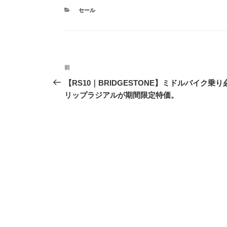
カ
セール
テ
ゴ
リ
ー
投
前
前
稿
の
【RS10｜BRIDGESTONE】ミドルバイク乗
投
リップラジアルが期間限定特価。
ナ
稿
ビ
ゲ
ー
シ
ョ
ン