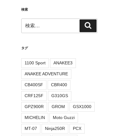
検索
検
検
索:
索
タグ
1100 Sport
ANAKEE3
ANAKEE ADVENTURE
CB400SF
CBR400
CRF125F
G310GS
GPZ900R
GROM
GSX1000
MICHELIN
Moto Guzzi
MT-07
Ninja250R
PCX