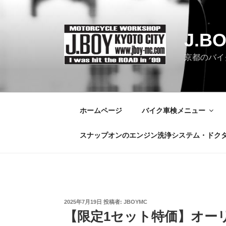
コ
ン
テ
J.B
ン
ツ
京都のバイク
へ
ス
キ
ッ
ホームページ
バイク車検メニュー
プ
スナップオンのエンジン洗浄システム・ドク
投
2025年7月19日
投稿者:
JBOYMC
稿
【限定1セット特価】オーリン
日: