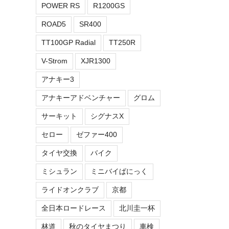
POWER RS
R1200GS
ROAD5
SR400
TT100GP Radial
TT250R
V-Strom
XJR1300
アナキー3
アナキーアドベンチャー
グロム
サーキット
シグナスX
セロー
ゼファー400
タイヤ交換
バイク
ミシュラン
ミニバイぱにっく
ライドオンクラブ
京都
全日本ロードレース
北川圭一杯
林道
秋のタイヤまつり
車検