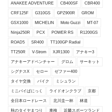
ANAKEE ADVENTURE
CB400SF
CBR400
CRF125F
G310GS
GPZ900R
GROM
GSX1000
MICHELIN
Moto Guzzi
MT-07
Ninja250R
PCX
POWER RS
R1200GS
ROAD5
SR400
TT100GP Radial
TT250R
V-Strom
XJR1300
アナキー3
アナキーアドベンチャー
グロム
サーキット
シグナスX
セロー
ゼファー400
タイヤ交換
バイク
ミシュラン
ミニバイぱにっく
ライドオンクラブ
京都
全日本ロードレース
北川圭一杯
林道
秋のタイヤまつり
車検
近畿スポーツランド