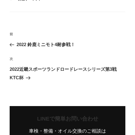
ゴ
グ
リ
ー
投
前
前
稿
の
2022 鈴鹿ミニモト4耐参戦！
ナ
投
ビ
次
次
稿
ゲ
の
2022近畿スポーツランドロードレースシリーズ第3戦
ー
投
KTC杯
シ
稿
ョ
ン
LINEで簡単お問い合わせ
車検・整備・オイル交換のご相談は