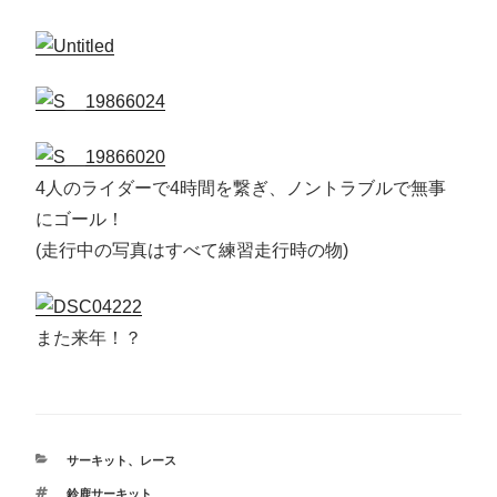
4人のライダーで4時間を繋ぎ、ノントラブルで無事
にゴール！
(走行中の写真はすべて練習走行時の物)
また来年！？
カ
サーキット
、
レース
テ
タ
鈴鹿サーキット