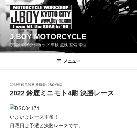
コ
ン
テ
ン
J.BOY MOTORCYCLE
ツ
京都のバイクショップ 車検 点検 整備 修理
へ
ス
メニュー
キ
ッ
プ
投
2022年10月29日
投稿者:
JBOYMC
稿
2022 鈴鹿ミニモト4耐 決勝レース
日:
いよいよレース本番！
日曜日は予選と決勝レースです。