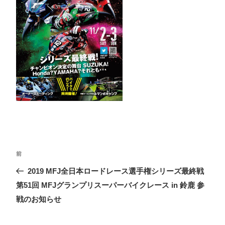
投
前
前
稿
の
2019 MFJ全日本ロードレース選手権シリーズ最終戦
ナ
投
第51回 MFJグランプリスーパーバイクレース in 鈴鹿 参
ビ
稿
戦のお知らせ
ゲ
ー