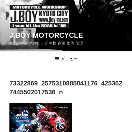
コ
ン
テ
ン
J.BOY MOTORCYCLE
ツ
京都のバイクショップ 車検 点検 整備 修理
へ
ス
メニュー
キ
ッ
プ
73322869_2575310885841176_425362
7445502017536_n