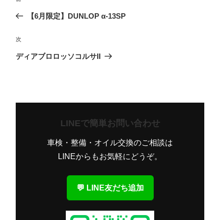
前
稿
の
【6月限定】DUNLOP α-13SP
ナ
投
ビ
次
次
稿
ゲ
の
ディアブロロッソコルサII
ー
投
シ
稿
ョ
ン
LINEで簡単お問い合わせ
車検・整備・オイル交換のご相談は
LINEからもお気軽にどうぞ。
💬 LINE友だち追加