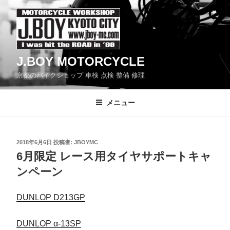
コ
ン
テ
ン
J.BOY MOTORCYCLE
ツ
京都のバイクショップ 車検 点検 整備 修理
へ
ス
メニュー
キ
ッ
プ
投
2018年6月6日
投稿者:
JBOYMC
稿
6月限定 レース用タイヤサポートキャ
日:
ンペーン
DUNLOP D213GP
DUNLOP α-13SP