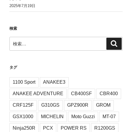
2025年7月19日
検索
検
検
索
索:
タグ
1100 Sport
ANAKEE3
ANAKEE ADVENTURE
CB400SF
CBR400
CRF125F
G310GS
GPZ900R
GROM
GSX1000
MICHELIN
Moto Guzzi
MT-07
Ninja250R
PCX
POWER RS
R1200GS