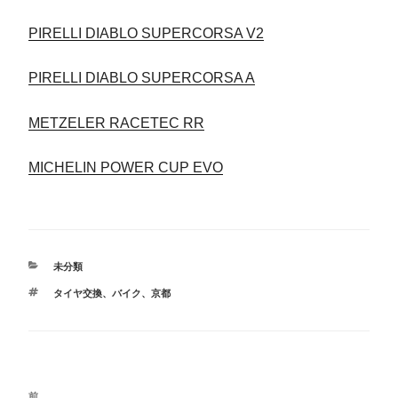
PIRELLI
DIABLO SUPERCORSA V2
PIRELLI
DIABLO SUPERCORSA A
METZELER
RACETEC RR
MICHELIN POWER CUP EVO
カ
未分類
テ
タ
タイヤ交換
、
バイク
、
京都
ゴ
グ
リ
ー
投
前