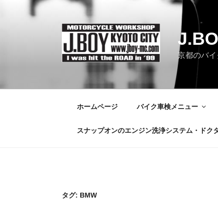
コ
ン
テ
J.B
ン
ツ
京都のバイク
へ
ス
キ
ッ
ホームページ
バイク車検メニュー
プ
スナップオンのエンジン洗浄システム・ドク
タグ:
BMW