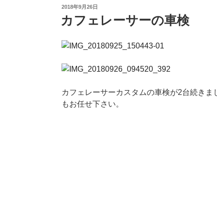
投
2018年9月26日
稿
カフェレーサーの車検
日:
カフェレーサーカスタムの車検が2台続きました。 BM
もお任せ下さい。