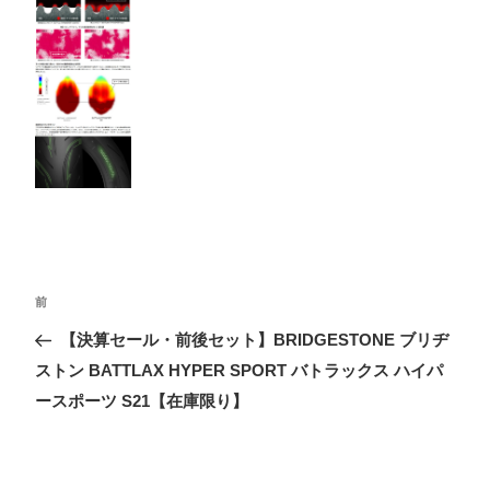
投
前
前
稿
の
【決算セール・前後セット】BRIDGESTONE ブリヂ
ナ
投
ストン BATTLAX HYPER SPORT バトラックス ハイパ
ビ
稿
ースポーツ S21【在庫限り】
ゲ
ー
シ