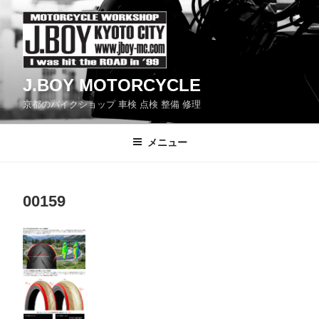
コ
ン
テ
ン
J.BOY MOTORCYCLE
ツ
京都のバイクショップ 車検 点検 整備 修理
へ
ス
メニュー
キ
ッ
プ
00159