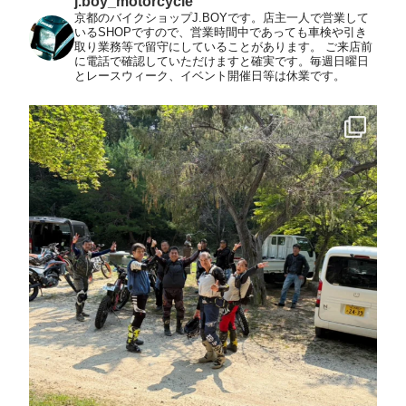
j.boy_motorcycle
京都のバイクショップJ.BOYです。店主一人で営業して
いるSHOPですので、営業時間中であっても車検や引き
取り業務等で留守にしていることがあります。
ご来店前
に電話で確認していただけますと確実です。毎週日曜日
とレースウィーク、イベント開催日等は休業です。