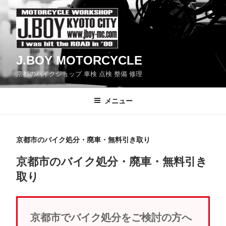
コ
ン
テ
ン
J.BOY MOTORCYCLE
ツ
京都のバイクショップ 車検 点検 整備 修理
へ
ス
メニュー
キ
ッ
プ
京都市のバイク処分・廃車・無料引き取り
京都市のバイク処分・廃車・無料引き
取り
京都市でバイク処分をご検討の方へ