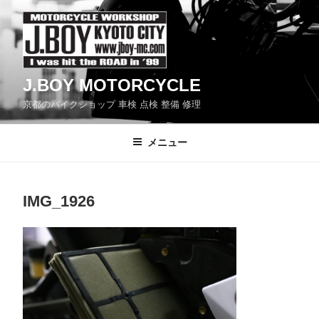
コ
ン
テ
ン
J.BOY MOTORCYCLE
ツ
京都のバイクショップ 車検 点検 整備 修理
へ
ス
メニュー
キ
ッ
プ
IMG_1926